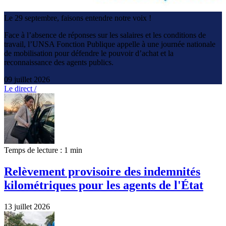
Le 29 septembre, faisons entendre notre voix !
Face à l’absence de réponses sur les salaires et les conditions de
travail, l’UNSA Fonction Publique appelle à une journée nationale
de mobilisation pour défendre le pouvoir d’achat et la
reconnaissance des agents publics.
09 juillet 2026
Le direct /
Temps de lecture : 1 min
Relèvement provisoire des indemnités
kilométriques pour les agents de l'État
13 juillet 2026