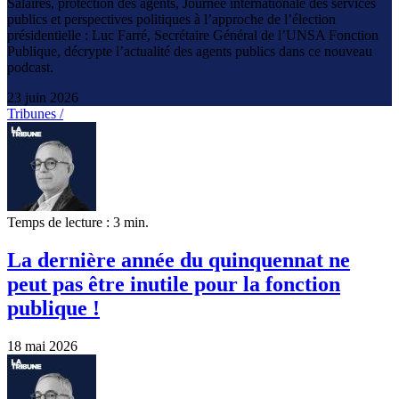
Salaires, protection des agents, Journée internationale des services
publics et perspectives politiques à l’approche de l’élection
présidentielle : Luc Farré, Secrétaire Général de l’UNSA Fonction
Publique, décrypte l’actualité des agents publics dans ce nouveau
podcast.
23 juin 2026
Tribunes /
Temps de lecture : 3 min.
La dernière année du quinquennat ne
peut pas être inutile pour la fonction
publique !
18 mai 2026