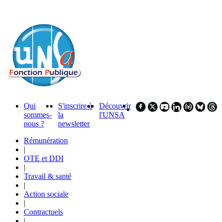
Qui
S'inscrire à
Découvrir
sommes-
la
l'UNSA
nous ?
newsletter
Rémunération
|
OTE et DDI
|
Travail & santé
|
Action sociale
|
Contractuels
|