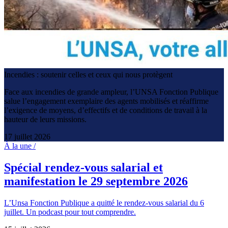
Incendies : soutenir celles et ceux qui nous protègent
Face aux incendies de grande ampleur, l’UNSA Fonction Publique
salue l’engagement exemplaire des agents mobilisés et réaffirme
l’exigence de moyens, d’effectifs et de conditions de travail à la
hauteur de leurs missions.
17 juillet 2026
À la une /
Spécial rendez-vous salarial et
manifestation le 29 septembre 2026
L’Unsa Fonction Publique a quitté le rendez-vous salarial du 6
juillet. Un podcast pour tout comprendre.