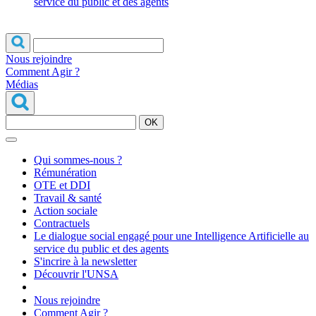
service du public et des agents
Nous rejoindre
Comment Agir ?
Médias
OK
Qui sommes-nous ?
Rémunération
OTE et DDI
Travail & santé
Action sociale
Contractuels
Le dialogue social engagé pour une Intelligence Artificielle au
service du public et des agents
S'incrire à la newsletter
Découvrir l'UNSA
Nous rejoindre
Comment Agir ?