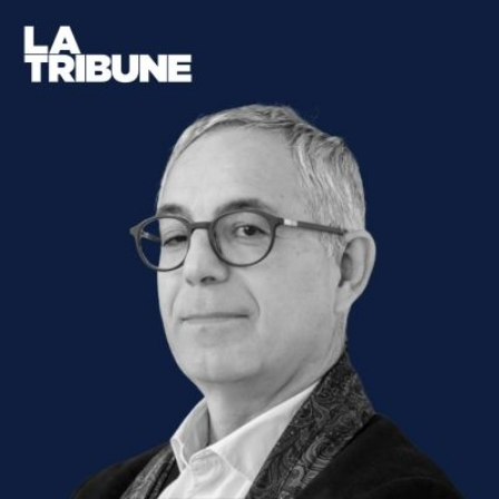
Qui
S'inscrire à
Découvrir
sommes-
la
l'UNSA
nous ?
newsletter
Rémunération
|
OTE et DDI
|
Travail & santé
|
Action sociale
|
Contractuels
|
Le dialogue social engagé pour une Intelligence Artificielle au