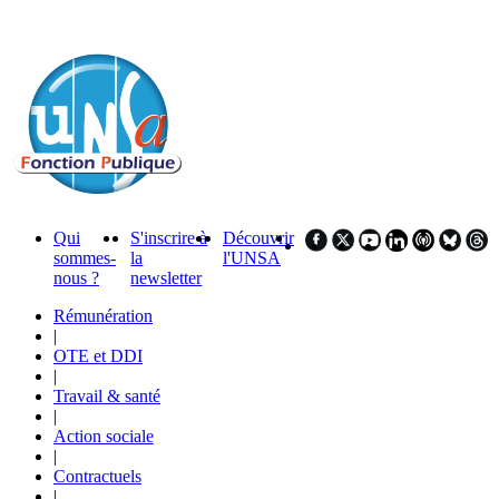
Qui
S'inscrire à
Découvrir
sommes-
la
l'UNSA
nous ?
newsletter
Rémunération
|
OTE et DDI
|
Travail & santé
|
Action sociale
|
Contractuels
|