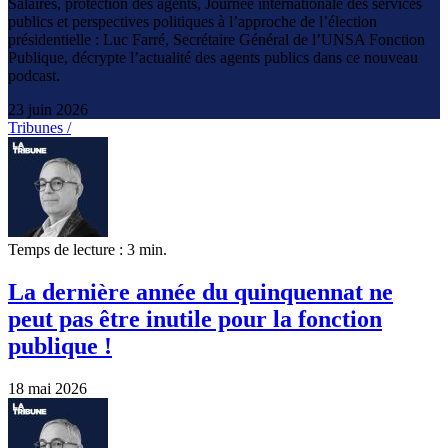
Salaires, protection des agents, Journée internationale des services
publics et perspectives politiques à l’approche de l’élection
présidentielle : Luc Farré, Secrétaire Général de l’UNSA Fonction
Publique, décrypte l’actualité des agents publics dans ce nouveau
podcast.
23 juin 2026
Tribunes /
Temps de lecture : 3 min.
La dernière année du quinquennat ne
peut pas être inutile pour la fonction
publique !
18 mai 2026