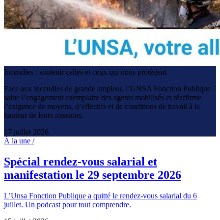
Incendies : soutenir celles et ceux qui nous protègent
Face aux incendies de grande ampleur, l’UNSA Fonction Publique
salue l’engagement exemplaire des agents mobilisés et réaffirme
l’exigence de moyens, d’effectifs et de conditions de travail à la
hauteur de leurs missions.
17 juillet 2026
À la une /
Spécial rendez-vous salarial et
manifestation le 29 septembre 2026
L’Unsa Fonction Publique a quitté le rendez-vous salarial du 6
juillet. Un podcast pour tout comprendre.