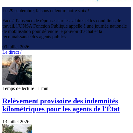
Le 29 septembre, faisons entendre notre voix !
Face à l’absence de réponses sur les salaires et les conditions de
travail, l’UNSA Fonction Publique appelle à une journée nationale
de mobilisation pour défendre le pouvoir d’achat et la
reconnaissance des agents publics.
09 juillet 2026
Le direct /
Temps de lecture : 1 min
Relèvement provisoire des indemnités
kilométriques pour les agents de l'État
13 juillet 2026