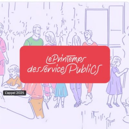
Qui
S'inscrire à
Découvrir
sommes-
la
l'UNSA
nous ?
newsletter
Rémunération
|
OTE et DDI
|
Travail & santé
|
Action sociale
|
Contractuels
|
Le dialogue social engagé pour une Intelligence Artificielle au