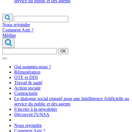
service du public et des agents
Nous rejoindre
Comment Agir ?
Médias
OK
Qui sommes-nous ?
Rémunération
OTE et DDI
Travail & santé
Action sociale
Contractuels
Le dialogue social engagé pour une Intelligence Artificielle au
service du public et des agents
S'incrire à la newsletter
Découvrir l'UNSA
Nous rejoindre
Comment Agir ?