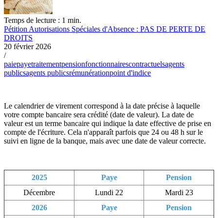
Temps de lecture : 1 min.
Pétition Autorisations Spéciales d'Absence : PAS DE PERTE DE
DROITS
20 février 2026
/
paie
paye
traitement
pension
fonctionnaires
contractuels
agents
publics
agents publics
rémunération
point d'indice
Le calendrier de virement correspond à la date précise à laquelle
votre compte bancaire sera crédité (date de valeur). La date de
valeur est un terme bancaire qui indique la date effective de prise en
compte de l'écriture. Cela n'apparaît parfois que 24 ou 48 h sur le
suivi en ligne de la banque, mais avec une date de valeur correcte.
2025
Paye
Pension
Décembre
Lundi 22
Mardi 23
2026
Paye
Pension