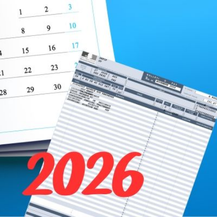
Qui
S'inscrire à
Découvrir
sommes-
la
l'UNSA
nous ?
newsletter
Rémunération
|
OTE et DDI
|
Travail & santé
|
Action sociale
|
Contractuels
|
Le dialogue social engagé pour une Intelligence Artificielle au