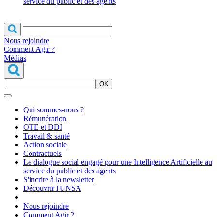
service du public et des agents
Nous rejoindre
Comment Agir ?
Médias
OK
Qui sommes-nous ?
Rémunération
OTE et DDI
Travail & santé
Action sociale
Contractuels
Le dialogue social engagé pour une Intelligence Artificielle au
service du public et des agents
S'incrire à la newsletter
Découvrir l'UNSA
Nous rejoindre
Comment Agir ?