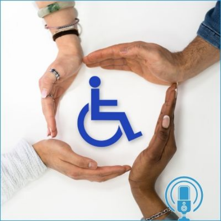
Qui
S'inscrire à
Découvrir
sommes-
la
l'UNSA
nous ?
newsletter
Rémunération
|
OTE et DDI
|
Travail & santé
|
Action sociale
|
Contractuels
|
Le dialogue social engagé pour une Intelligence Artificielle au