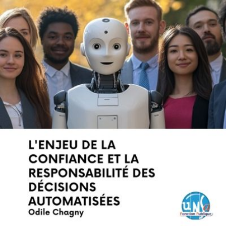
Qui
S'inscrire à
Découvrir
sommes-
la
l'UNSA
nous ?
newsletter
Rémunération
|
OTE et DDI
|
Travail & santé
|
Action sociale
|
Contractuels
|
Le dialogue social engagé pour une Intelligence Artificielle au