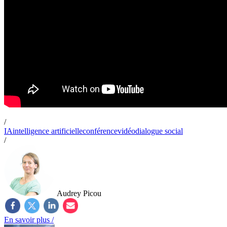
/
IA
intelligence artificielle
conférence
vidéo
dialogue social
/
Audrey Picou
En savoir plus /