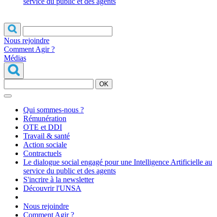
service du public et des agents
Nous rejoindre
Comment Agir ?
Médias
OK
Qui sommes-nous ?
Rémunération
OTE et DDI
Travail & santé
Action sociale
Contractuels
Le dialogue social engagé pour une Intelligence Artificielle au
service du public et des agents
S'incrire à la newsletter
Découvrir l'UNSA
Nous rejoindre
Comment Agir ?