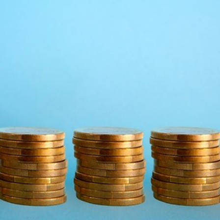
Qui
S'inscrire à
Découvrir
sommes-
la
l'UNSA
nous ?
newsletter
Rémunération
|
OTE et DDI
|
Travail & santé
|
Action sociale
|
Contractuels
|
Le dialogue social engagé pour une Intelligence Artificielle au