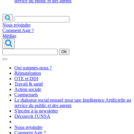
service du public et des agents
Nous rejoindre
Comment Agir ?
Médias
OK
Qui sommes-nous ?
Rémunération
OTE et DDI
Travail & santé
Action sociale
Contractuels
Le dialogue social engagé pour une Intelligence Artificielle au
service du public et des agents
S'incrire à la newsletter
Découvrir l'UNSA
Nous rejoindre
Comment Agir ?