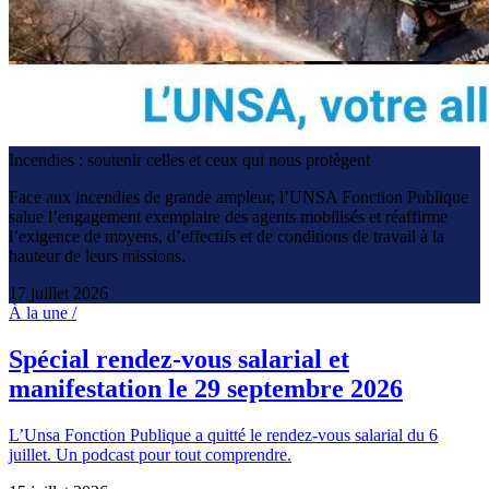
Incendies : soutenir celles et ceux qui nous protègent
Face aux incendies de grande ampleur, l’UNSA Fonction Publique
salue l’engagement exemplaire des agents mobilisés et réaffirme
l’exigence de moyens, d’effectifs et de conditions de travail à la
hauteur de leurs missions.
17 juillet 2026
À la une /
Spécial rendez-vous salarial et
manifestation le 29 septembre 2026
L’Unsa Fonction Publique a quitté le rendez-vous salarial du 6
juillet. Un podcast pour tout comprendre.