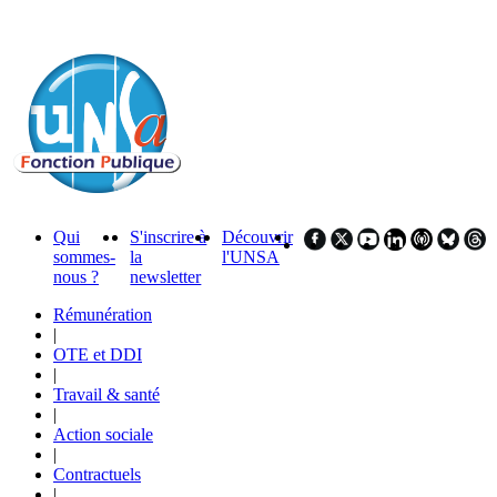
Qui
S'inscrire à
Découvrir
sommes-
la
l'UNSA
nous ?
newsletter
Rémunération
|
OTE et DDI
|
Travail & santé
|
Action sociale
|
Contractuels
|