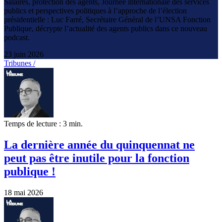
Salaires, protection des agents, Journée internationale des services
publics et perspectives politiques à l’approche de l’élection
présidentielle : Luc Farré, Secrétaire Général de l’UNSA Fonction
Publique, décrypte l’actualité des agents publics dans ce nouveau
podcast.
23 juin 2026
Tribunes /
Temps de lecture : 3 min.
La dernière année du quinquennat ne
peut pas être inutile pour la fonction
publique !
18 mai 2026