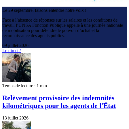
Le 29 septembre, faisons entendre notre voix !
Face à l’absence de réponses sur les salaires et les conditions de
travail, l’UNSA Fonction Publique appelle à une journée nationale
de mobilisation pour défendre le pouvoir d’achat et la
reconnaissance des agents publics.
09 juillet 2026
Le direct /
Temps de lecture : 1 min
Relèvement provisoire des indemnités
kilométriques pour les agents de l'État
13 juillet 2026