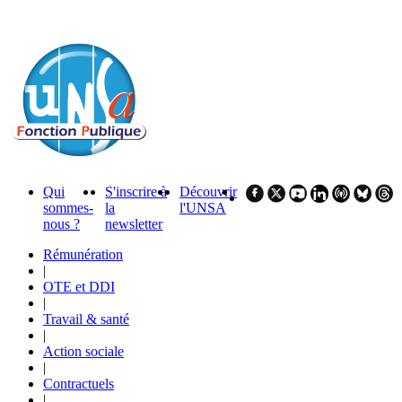
Qui
S'inscrire à
Découvrir
sommes-
la
l'UNSA
nous ?
newsletter
Rémunération
|
OTE et DDI
|
Travail & santé
|
Action sociale
|
Contractuels
|