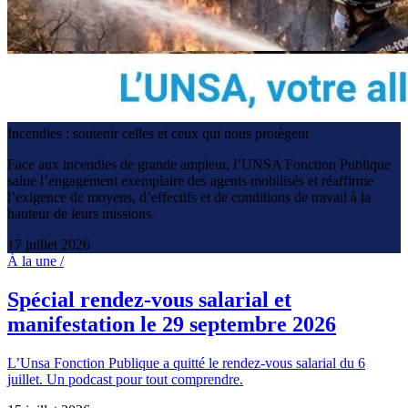
Incendies : soutenir celles et ceux qui nous protègent
Face aux incendies de grande ampleur, l’UNSA Fonction Publique
salue l’engagement exemplaire des agents mobilisés et réaffirme
l’exigence de moyens, d’effectifs et de conditions de travail à la
hauteur de leurs missions.
17 juillet 2026
À la une /
Spécial rendez-vous salarial et
manifestation le 29 septembre 2026
L’Unsa Fonction Publique a quitté le rendez-vous salarial du 6
juillet. Un podcast pour tout comprendre.