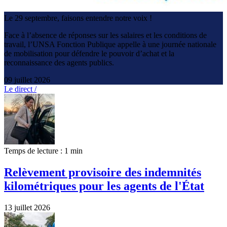
Le 29 septembre, faisons entendre notre voix !
Face à l’absence de réponses sur les salaires et les conditions de
travail, l’UNSA Fonction Publique appelle à une journée nationale
de mobilisation pour défendre le pouvoir d’achat et la
reconnaissance des agents publics.
09 juillet 2026
Le direct /
Temps de lecture : 1 min
Relèvement provisoire des indemnités
kilométriques pour les agents de l'État
13 juillet 2026