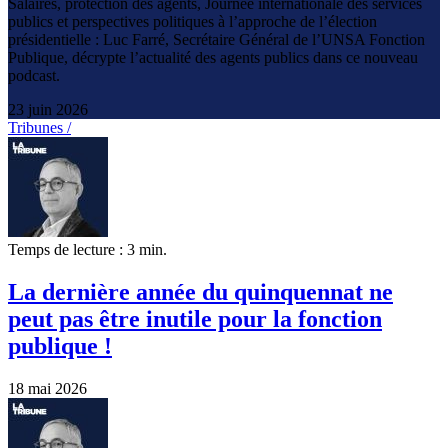
Salaires, protection des agents, Journée internationale des services
publics et perspectives politiques à l’approche de l’élection
présidentielle : Luc Farré, Secrétaire Général de l’UNSA Fonction
Publique, décrypte l’actualité des agents publics dans ce nouveau
podcast.
23 juin 2026
Tribunes /
Temps de lecture : 3 min.
La dernière année du quinquennat ne
peut pas être inutile pour la fonction
publique !
18 mai 2026