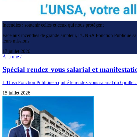
Incendies : soutenir celles et ceux qui nous protègent
Face aux incendies de grande ampleur, l’UNSA Fonction Publique salue 
leurs missions.
17 juillet 2026
À la une /
Spécial rendez-vous salarial et manifestat
L’Unsa Fonction Publique a quitté le rendez-vous salarial du 6 juille
15 juillet 2026