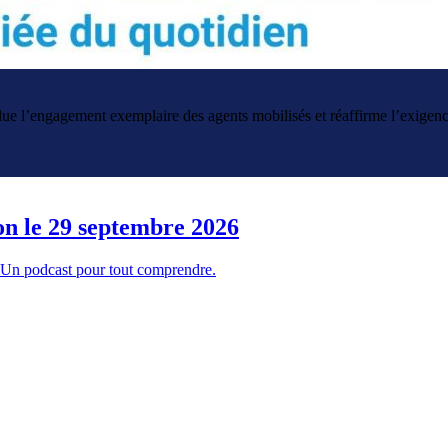
l’engagement exemplaire des agents mobilisés et réaffirme l’exigence d
ion le 29 septembre 2026
t. Un podcast pour tout comprendre.