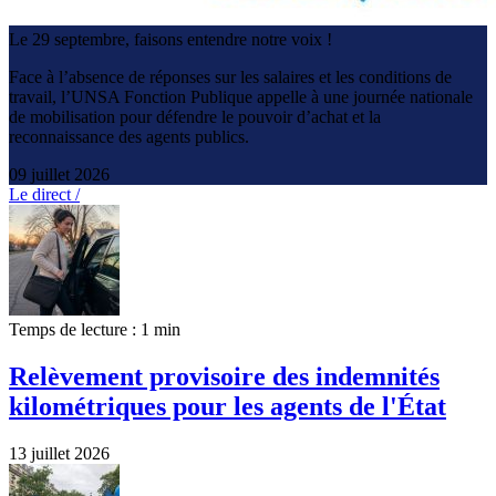
Le 29 septembre, faisons entendre notre voix !
Face à l’absence de réponses sur les salaires et les conditions de
travail, l’UNSA Fonction Publique appelle à une journée nationale
de mobilisation pour défendre le pouvoir d’achat et la
reconnaissance des agents publics.
09 juillet 2026
Le direct /
Temps de lecture : 1 min
Relèvement provisoire des indemnités
kilométriques pour les agents de l'État
13 juillet 2026