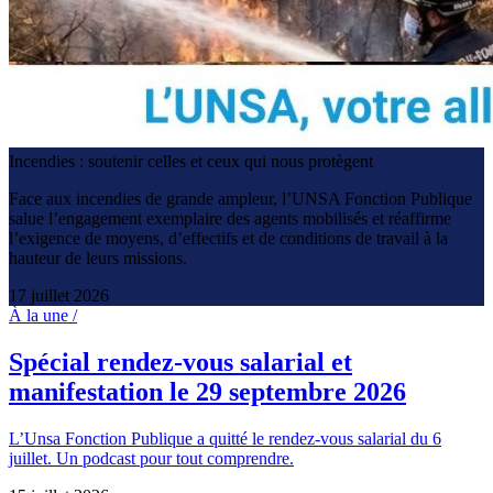
Incendies : soutenir celles et ceux qui nous protègent
Face aux incendies de grande ampleur, l’UNSA Fonction Publique
salue l’engagement exemplaire des agents mobilisés et réaffirme
l’exigence de moyens, d’effectifs et de conditions de travail à la
hauteur de leurs missions.
17 juillet 2026
À la une /
Spécial rendez-vous salarial et
manifestation le 29 septembre 2026
L’Unsa Fonction Publique a quitté le rendez-vous salarial du 6
juillet. Un podcast pour tout comprendre.