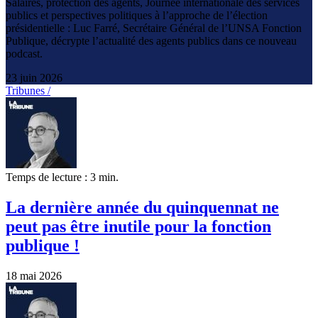
Salaires, protection des agents, Journée internationale des services
publics et perspectives politiques à l’approche de l’élection
présidentielle : Luc Farré, Secrétaire Général de l’UNSA Fonction
Publique, décrypte l’actualité des agents publics dans ce nouveau
podcast.
23 juin 2026
Tribunes /
Temps de lecture : 3 min.
La dernière année du quinquennat ne
peut pas être inutile pour la fonction
publique !
18 mai 2026