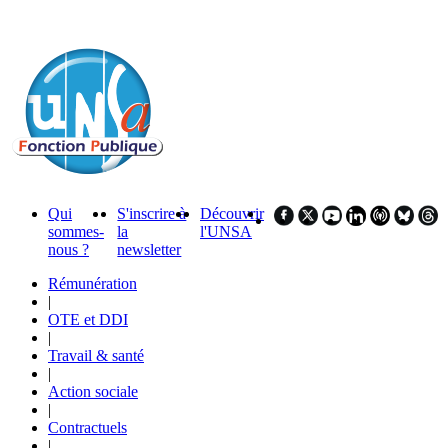
Qui
S'inscrire à
Découvrir
sommes-
la
l'UNSA
nous ?
newsletter
Rémunération
|
OTE et DDI
|
Travail & santé
|
Action sociale
|
Contractuels
|