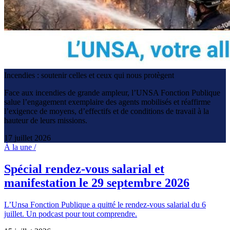
Incendies : soutenir celles et ceux qui nous protègent
Face aux incendies de grande ampleur, l’UNSA Fonction Publique
salue l’engagement exemplaire des agents mobilisés et réaffirme
l’exigence de moyens, d’effectifs et de conditions de travail à la
hauteur de leurs missions.
17 juillet 2026
À la une /
Spécial rendez-vous salarial et
manifestation le 29 septembre 2026
L’Unsa Fonction Publique a quitté le rendez-vous salarial du 6
juillet. Un podcast pour tout comprendre.