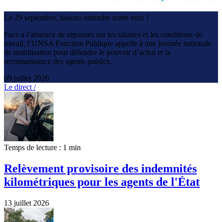
Le 29 septembre, faisons entendre notre voix !
Face à l’absence de réponses sur les salaires et les conditions de
travail, l’UNSA Fonction Publique appelle à une journée nationale
de mobilisation pour défendre le pouvoir d’achat et la
reconnaissance des agents publics.
09 juillet 2026
Le direct /
Temps de lecture : 1 min
Relèvement provisoire des indemnités
kilométriques pour les agents de l'État
13 juillet 2026