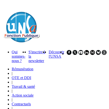
Qui
S'inscrire à
Découvrir
sommes-
la
l'UNSA
nous ?
newsletter
Rémunération
|
OTE et DDI
|
Travail & santé
|
Action sociale
|
Contractuels
|