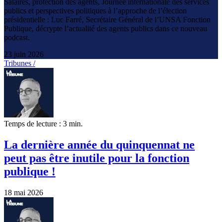
Salaires, protection des agents, Journée internationale des services
publics et perspectives politiques à l’approche de l’élection
présidentielle : Luc Farré, Secrétaire Général de l’UNSA Fonction
Publique, décrypte l’actualité des agents publics dans ce nouveau
podcast.
23 juin 2026
Tribunes /
Temps de lecture : 3 min.
La dernière année du quinquennat ne
peut pas être inutile pour la fonction
publique !
18 mai 2026