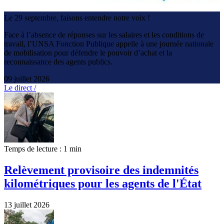
Le 29 septembre, faisons entendre notre voix !
Face à l’absence de réponses sur les salaires et les conditions de
travail, l’UNSA Fonction Publique appelle à une journée nationale
de mobilisation pour défendre le pouvoir d’achat et la
reconnaissance des agents publics.
09 juillet 2026
Le direct /
Temps de lecture : 1 min
Relèvement provisoire des indemnités
kilométriques pour les agents de l'État
13 juillet 2026