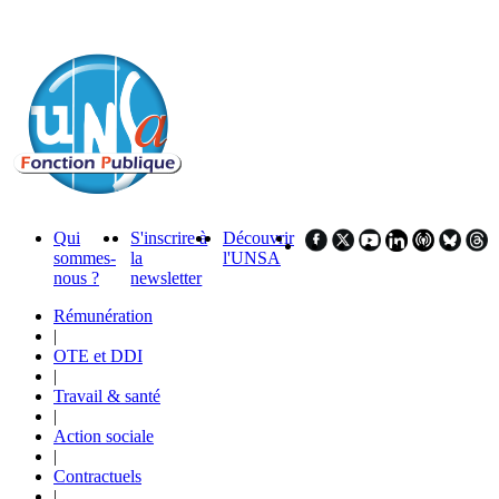
Qui
S'inscrire à
Découvrir
sommes-
la
l'UNSA
nous ?
newsletter
Rémunération
|
OTE et DDI
|
Travail & santé
|
Action sociale
|
Contractuels
|