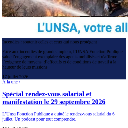
Incendies : soutenir celles et ceux qui nous protègent
Face aux incendies de grande ampleur, l’UNSA Fonction Publique
salue l’engagement exemplaire des agents mobilisés et réaffirme
l’exigence de moyens, d’effectifs et de conditions de travail à la
hauteur de leurs missions.
17 juillet 2026
À la une /
Spécial rendez-vous salarial et
manifestation le 29 septembre 2026
L’Unsa Fonction Publique a quitté le rendez-vous salarial du 6
juillet. Un podcast pour tout comprendre.