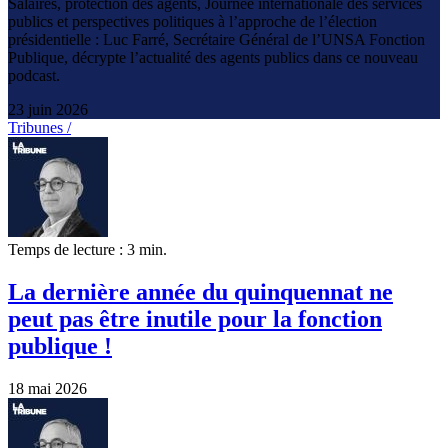
Salaires, protection des agents, Journée internationale des services
publics et perspectives politiques à l’approche de l’élection
présidentielle : Luc Farré, Secrétaire Général de l’UNSA Fonction
Publique, décrypte l’actualité des agents publics dans ce nouveau
podcast.
23 juin 2026
Tribunes /
Temps de lecture : 3 min.
La dernière année du quinquennat ne
peut pas être inutile pour la fonction
publique !
18 mai 2026