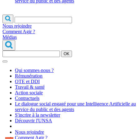
service du public et des agents
Nous rejoindre
Comment Agir ?
Médias
OK
Qui sommes-nous ?
Rémunération
OTE et DDI
Travail & santé
Action sociale
Contractuels
Le dialogue social engagé pour une Intelligence Artificielle au
service du public et des agents
S'incrire à la newsletter
Découvrir l'UNSA
Nous rejoindre
Comment Agir ?