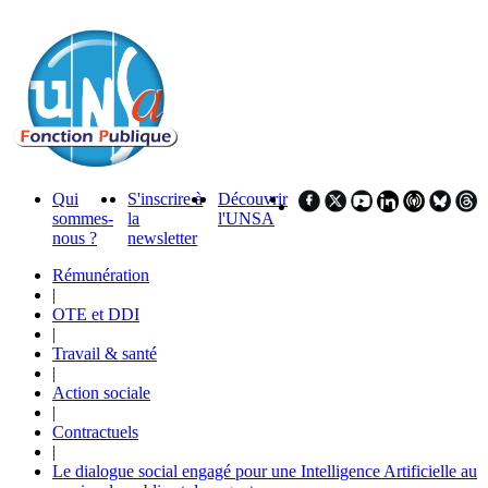
Qui
S'inscrire à
Découvrir
sommes-
la
l'UNSA
nous ?
newsletter
Rémunération
|
OTE et DDI
|
Travail & santé
|
Action sociale
|
Contractuels
|
Le dialogue social engagé pour une Intelligence Artificielle au