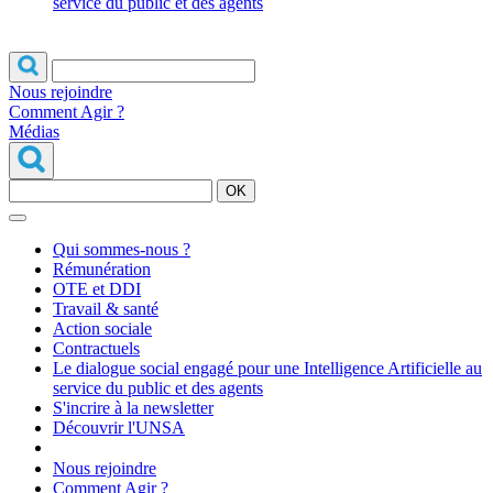
service du public et des agents
Nous rejoindre
Comment Agir ?
Médias
OK
Qui sommes-nous ?
Rémunération
OTE et DDI
Travail & santé
Action sociale
Contractuels
Le dialogue social engagé pour une Intelligence Artificielle au
service du public et des agents
S'incrire à la newsletter
Découvrir l'UNSA
Nous rejoindre
Comment Agir ?