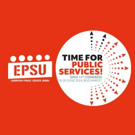
Qui
S'inscrire à
Découvrir
sommes-
la
l'UNSA
nous ?
newsletter
Rémunération
|
OTE et DDI
|
Travail & santé
|
Action sociale
|
Contractuels
|
Le dialogue social engagé pour une Intelligence Artificielle au