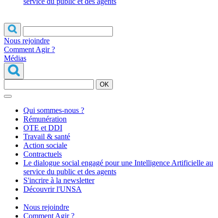
service du public et des agents
Nous rejoindre
Comment Agir ?
Médias
OK
Qui sommes-nous ?
Rémunération
OTE et DDI
Travail & santé
Action sociale
Contractuels
Le dialogue social engagé pour une Intelligence Artificielle au
service du public et des agents
S'incrire à la newsletter
Découvrir l'UNSA
Nous rejoindre
Comment Agir ?