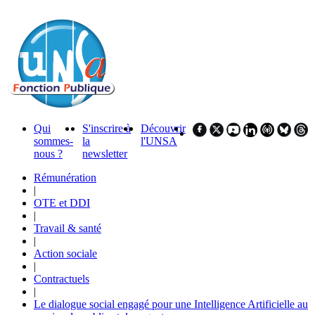
Qui
S'inscrire à
Découvrir
sommes-
la
l'UNSA
nous ?
newsletter
Rémunération
|
OTE et DDI
|
Travail & santé
|
Action sociale
|
Contractuels
|
Le dialogue social engagé pour une Intelligence Artificielle au