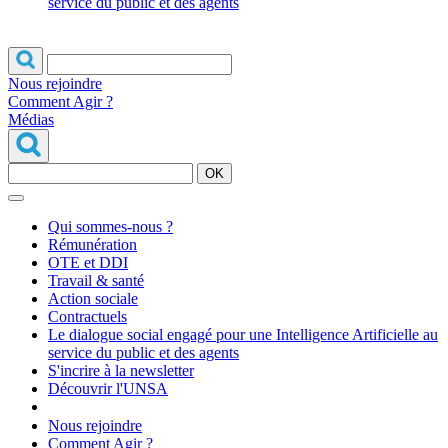
service du public et des agents
Nous rejoindre
Comment Agir ?
Médias
OK
Qui sommes-nous ?
Rémunération
OTE et DDI
Travail & santé
Action sociale
Contractuels
Le dialogue social engagé pour une Intelligence Artificielle au
service du public et des agents
S'incrire à la newsletter
Découvrir l'UNSA
Nous rejoindre
Comment Agir ?