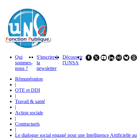
Qui
S'inscrire à
Découvrir
sommes-
la
l'UNSA
nous ?
newsletter
Rémunération
|
OTE et DDI
|
Travail & santé
|
Action sociale
|
Contractuels
|
Le dialogue social engagé pour une Intelligence Artificielle au