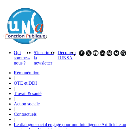
Qui
S'inscrire à
Découvrir
sommes-
la
l'UNSA
nous ?
newsletter
Rémunération
|
OTE et DDI
|
Travail & santé
|
Action sociale
|
Contractuels
|
Le dialogue social engagé pour une Intelligence Artificielle au