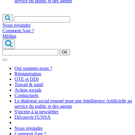
service du public et des agents
Nous rejoindre
Comment Agir ?
Médias
OK
Qui sommes-nous ?
Rémunération
OTE et DDI
Travail & santé
Action sociale
Contractuels
Le dialogue social engagé pour une Intelligence Artificielle au
service du public et des agents
S'incrire à la newsletter
Découvrir l'UNSA
Nous rejoindre
Comment Agir ?