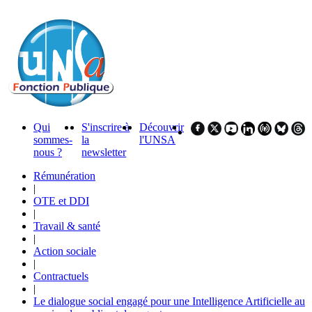
Qui
S'inscrire à
Découvrir
sommes-
la
l'UNSA
nous ?
newsletter
Rémunération
|
OTE et DDI
|
Travail & santé
|
Action sociale
|
Contractuels
|
Le dialogue social engagé pour une Intelligence Artificielle au