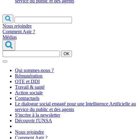
service du public et des agents
Nous rejoindre
Comment Agir ?
Médias
OK
Qui sommes-nous ?
Rémunération
OTE et DDI
Travail & santé
Action sociale
Contractuels
Le dialogue social engagé pour une Intelligence Artificielle au
service du public et des agents
S'incrire à la newsletter
Découvrir l'UNSA
Nous rejoindre
Comment Agir ?