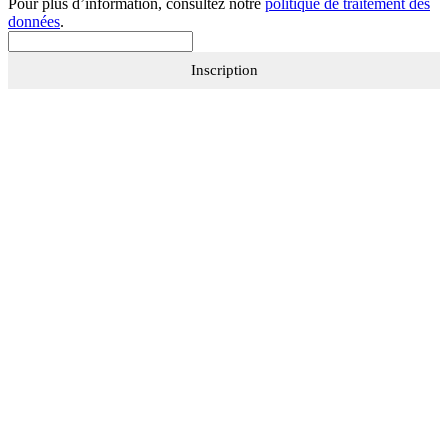
Pour plus d’information, consultez notre
politique de traitement des
données
.
Inscription