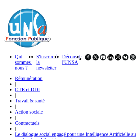
Qui
S'inscrire à
Découvrir
sommes-
la
l'UNSA
nous ?
newsletter
Rémunération
|
OTE et DDI
|
Travail & santé
|
Action sociale
|
Contractuels
|
Le dialogue social engagé pour une Intelligence Artificielle au