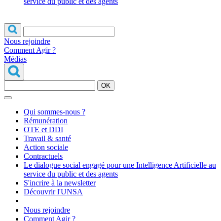
service du public et des agents
Nous rejoindre
Comment Agir ?
Médias
OK
Qui sommes-nous ?
Rémunération
OTE et DDI
Travail & santé
Action sociale
Contractuels
Le dialogue social engagé pour une Intelligence Artificielle au
service du public et des agents
S'incrire à la newsletter
Découvrir l'UNSA
Nous rejoindre
Comment Agir ?