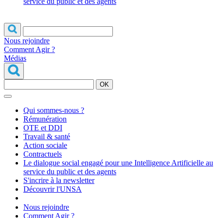
service du public et des agents
Nous rejoindre
Comment Agir ?
Médias
OK
Qui sommes-nous ?
Rémunération
OTE et DDI
Travail & santé
Action sociale
Contractuels
Le dialogue social engagé pour une Intelligence Artificielle au
service du public et des agents
S'incrire à la newsletter
Découvrir l'UNSA
Nous rejoindre
Comment Agir ?