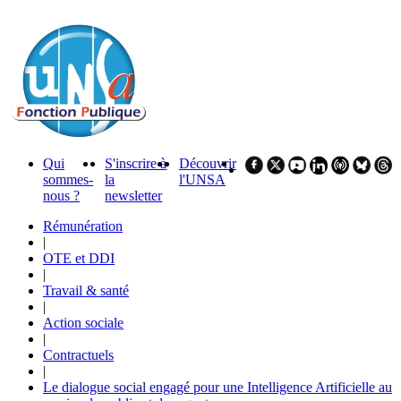
Qui
S'inscrire à
Découvrir
sommes-
la
l'UNSA
nous ?
newsletter
Rémunération
|
OTE et DDI
|
Travail & santé
|
Action sociale
|
Contractuels
|
Le dialogue social engagé pour une Intelligence Artificielle au