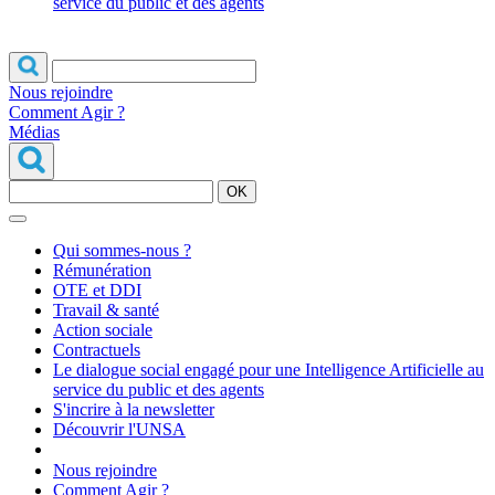
service du public et des agents
Nous rejoindre
Comment Agir ?
Médias
OK
Qui sommes-nous ?
Rémunération
OTE et DDI
Travail & santé
Action sociale
Contractuels
Le dialogue social engagé pour une Intelligence Artificielle au
service du public et des agents
S'incrire à la newsletter
Découvrir l'UNSA
Nous rejoindre
Comment Agir ?