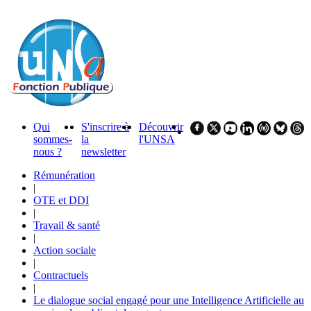
Qui
S'inscrire à
Découvrir
sommes-
la
l'UNSA
nous ?
newsletter
Rémunération
|
OTE et DDI
|
Travail & santé
|
Action sociale
|
Contractuels
|
Le dialogue social engagé pour une Intelligence Artificielle au