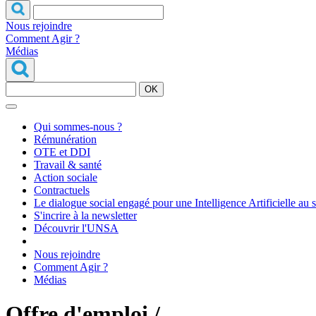
Nous rejoindre
Comment Agir ?
Médias
OK
Qui sommes-nous ?
Rémunération
OTE et DDI
Travail & santé
Action sociale
Contractuels
Le dialogue social engagé pour une Intelligence Artificielle au 
S'incrire à la newsletter
Découvrir l'UNSA
Nous rejoindre
Comment Agir ?
Médias
Offre d'emploi /