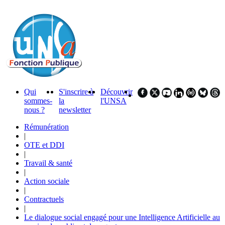
Qui
S'inscrire à
Découvrir
sommes-
la
l'UNSA
nous ?
newsletter
Rémunération
|
OTE et DDI
|
Travail & santé
|
Action sociale
|
Contractuels
|
Le dialogue social engagé pour une Intelligence Artificielle au