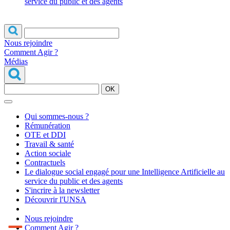
service du public et des agents
Nous rejoindre
Comment Agir ?
Médias
OK
Qui sommes-nous ?
Rémunération
OTE et DDI
Travail & santé
Action sociale
Contractuels
Le dialogue social engagé pour une Intelligence Artificielle au
service du public et des agents
S'incrire à la newsletter
Découvrir l'UNSA
Nous rejoindre
Comment Agir ?