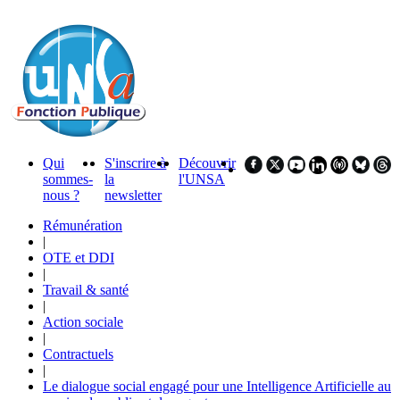
Qui
S'inscrire à
Découvrir
sommes-
la
l'UNSA
nous ?
newsletter
Rémunération
|
OTE et DDI
|
Travail & santé
|
Action sociale
|
Contractuels
|
Le dialogue social engagé pour une Intelligence Artificielle au