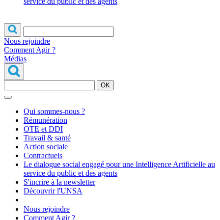
service du public et des agents
Nous rejoindre
Comment Agir ?
Médias
OK
Qui sommes-nous ?
Rémunération
OTE et DDI
Travail & santé
Action sociale
Contractuels
Le dialogue social engagé pour une Intelligence Artificielle au
service du public et des agents
S'incrire à la newsletter
Découvrir l'UNSA
Nous rejoindre
Comment Agir ?