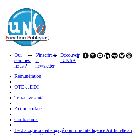
Qui
S'inscrire à
Découvrir
sommes-
la
l'UNSA
nous ?
newsletter
Rémunération
|
OTE et DDI
|
Travail & santé
|
Action sociale
|
Contractuels
|
Le dialogue social engagé pour une Intelligence Artificielle au