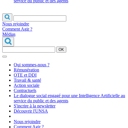
service du public et des agents
Nous rejoindre
Comment Agir ?
Médias
OK
Qui sommes-nous ?
Rémunération
OTE et DDI
Travail & santé
Action sociale
Contractuels
Le dialogue social engagé pour une Intelligence Artificielle au
service du public et des agents
S'incrire à la newsletter
Découvrir l'UNSA
Nous rejoindre
Comment Agir ?