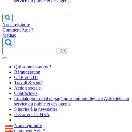
service du public et des agents
Nous rejoindre
Comment Agir ?
Médias
OK
Qui sommes-nous ?
Rémunération
OTE et DDI
Travail & santé
Action sociale
Contractuels
Le dialogue social engagé pour une Intelligence Artificielle au
service du public et des agents
S'incrire à la newsletter
Découvrir l'UNSA
Nous rejoindre
Comment Agir ?