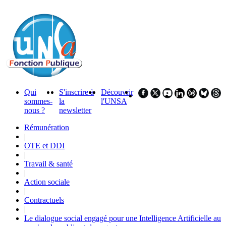
Qui
S'inscrire à
Découvrir
sommes-
la
l'UNSA
nous ?
newsletter
Rémunération
|
OTE et DDI
|
Travail & santé
|
Action sociale
|
Contractuels
|
Le dialogue social engagé pour une Intelligence Artificielle au