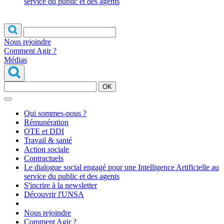
service du public et des agents
Nous rejoindre
Comment Agir ?
Médias
OK
Qui sommes-nous ?
Rémunération
OTE et DDI
Travail & santé
Action sociale
Contractuels
Le dialogue social engagé pour une Intelligence Artificielle au
service du public et des agents
S'incrire à la newsletter
Découvrir l'UNSA
Nous rejoindre
Comment Agir ?