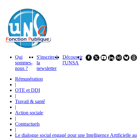
Qui
S'inscrire à
Découvrir
sommes-
la
l'UNSA
nous ?
newsletter
Rémunération
|
OTE et DDI
|
Travail & santé
|
Action sociale
|
Contractuels
|
Le dialogue social engagé pour une Intelligence Artificielle au