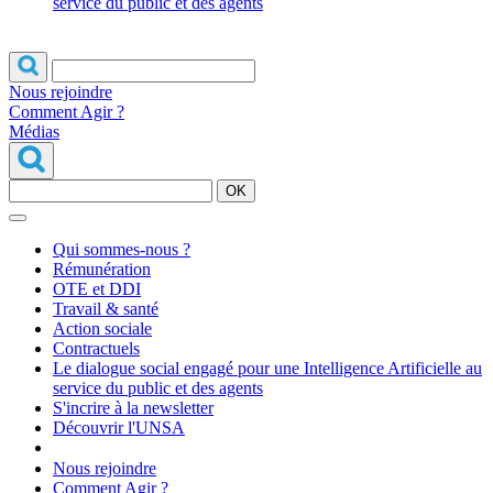
service du public et des agents
Nous rejoindre
Comment Agir ?
Médias
OK
Qui sommes-nous ?
Rémunération
OTE et DDI
Travail & santé
Action sociale
Contractuels
Le dialogue social engagé pour une Intelligence Artificielle au
service du public et des agents
S'incrire à la newsletter
Découvrir l'UNSA
Nous rejoindre
Comment Agir ?