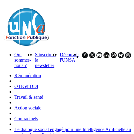
Qui
S'inscrire à
Découvrir
sommes-
la
l'UNSA
nous ?
newsletter
Rémunération
|
OTE et DDI
|
Travail & santé
|
Action sociale
|
Contractuels
|
Le dialogue social engagé pour une Intelligence Artificielle au