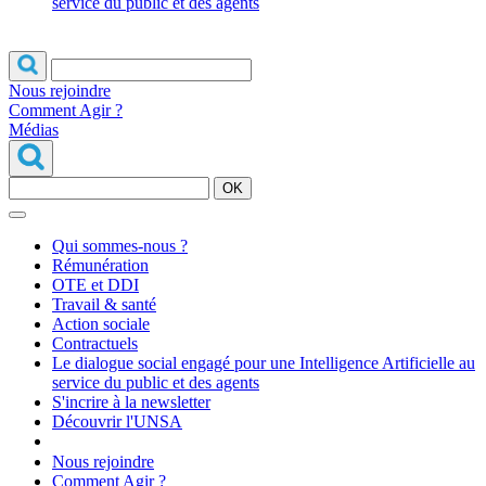
service du public et des agents
Nous rejoindre
Comment Agir ?
Médias
OK
Qui sommes-nous ?
Rémunération
OTE et DDI
Travail & santé
Action sociale
Contractuels
Le dialogue social engagé pour une Intelligence Artificielle au
service du public et des agents
S'incrire à la newsletter
Découvrir l'UNSA
Nous rejoindre
Comment Agir ?