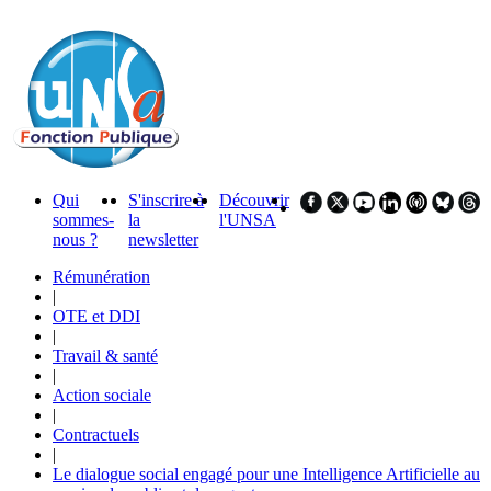
Qui
S'inscrire à
Découvrir
sommes-
la
l'UNSA
nous ?
newsletter
Rémunération
|
OTE et DDI
|
Travail & santé
|
Action sociale
|
Contractuels
|
Le dialogue social engagé pour une Intelligence Artificielle au