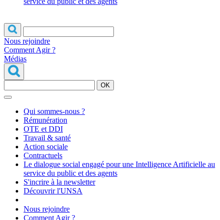
service du public et des agents
Nous rejoindre
Comment Agir ?
Médias
OK
Qui sommes-nous ?
Rémunération
OTE et DDI
Travail & santé
Action sociale
Contractuels
Le dialogue social engagé pour une Intelligence Artificielle au
service du public et des agents
S'incrire à la newsletter
Découvrir l'UNSA
Nous rejoindre
Comment Agir ?