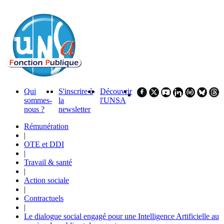
Qui
S'inscrire à
Découvrir
sommes-
la
l'UNSA
nous ?
newsletter
Rémunération
|
OTE et DDI
|
Travail & santé
|
Action sociale
|
Contractuels
|
Le dialogue social engagé pour une Intelligence Artificielle au