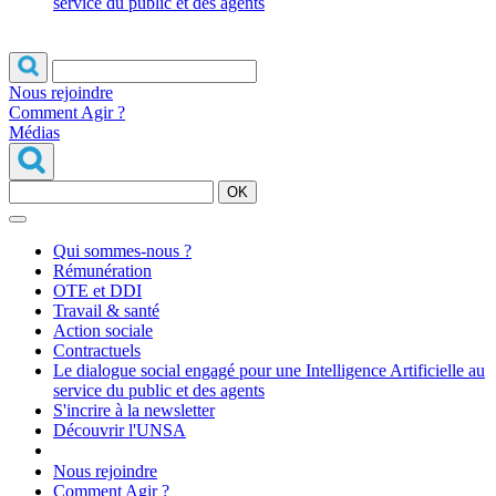
service du public et des agents
Nous rejoindre
Comment Agir ?
Médias
OK
Qui sommes-nous ?
Rémunération
OTE et DDI
Travail & santé
Action sociale
Contractuels
Le dialogue social engagé pour une Intelligence Artificielle au
service du public et des agents
S'incrire à la newsletter
Découvrir l'UNSA
Nous rejoindre
Comment Agir ?