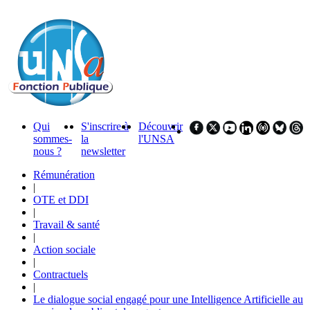
Qui
S'inscrire à
Découvrir
sommes-
la
l'UNSA
nous ?
newsletter
Rémunération
|
OTE et DDI
|
Travail & santé
|
Action sociale
|
Contractuels
|
Le dialogue social engagé pour une Intelligence Artificielle au