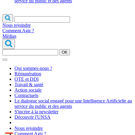
service du public et des agents
Nous rejoindre
Comment Agir ?
Médias
OK
Qui sommes-nous ?
Rémunération
OTE et DDI
Travail & santé
Action sociale
Contractuels
Le dialogue social engagé pour une Intelligence Artificielle au
service du public et des agents
S'incrire à la newsletter
Découvrir l'UNSA
Nous rejoindre
Comment Agir ?