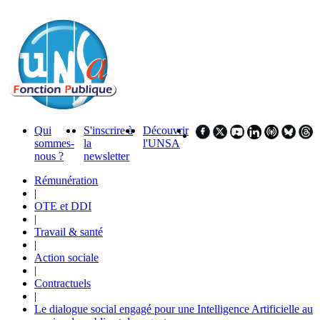
Qui
S'inscrire à
Découvrir
sommes-
la
l'UNSA
nous ?
newsletter
Rémunération
|
OTE et DDI
|
Travail & santé
|
Action sociale
|
Contractuels
|
Le dialogue social engagé pour une Intelligence Artificielle au