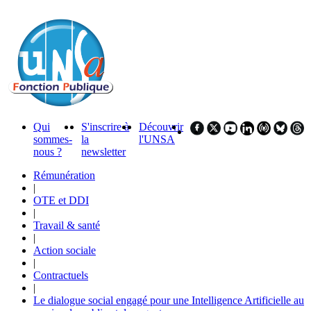
Qui
S'inscrire à
Découvrir
sommes-
la
l'UNSA
nous ?
newsletter
Rémunération
|
OTE et DDI
|
Travail & santé
|
Action sociale
|
Contractuels
|
Le dialogue social engagé pour une Intelligence Artificielle au