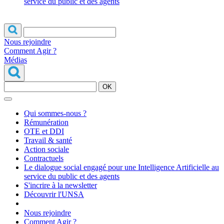
service du public et des agents
Nous rejoindre
Comment Agir ?
Médias
OK
Qui sommes-nous ?
Rémunération
OTE et DDI
Travail & santé
Action sociale
Contractuels
Le dialogue social engagé pour une Intelligence Artificielle au
service du public et des agents
S'incrire à la newsletter
Découvrir l'UNSA
Nous rejoindre
Comment Agir ?