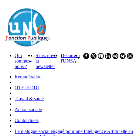
Qui
S'inscrire à
Découvrir
sommes-
la
l'UNSA
nous ?
newsletter
Rémunération
|
OTE et DDI
|
Travail & santé
|
Action sociale
|
Contractuels
|
Le dialogue social engagé pour une Intelligence Artificielle au