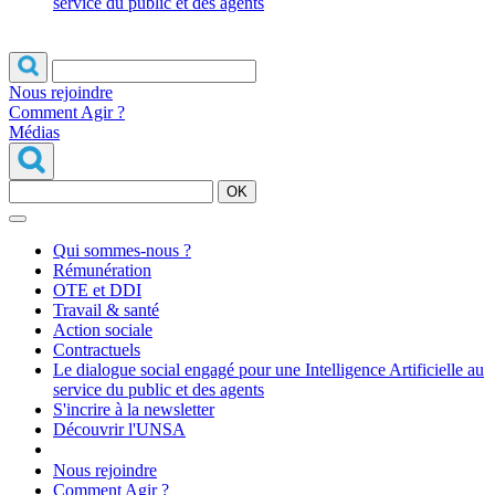
service du public et des agents
Nous rejoindre
Comment Agir ?
Médias
OK
Qui sommes-nous ?
Rémunération
OTE et DDI
Travail & santé
Action sociale
Contractuels
Le dialogue social engagé pour une Intelligence Artificielle au
service du public et des agents
S'incrire à la newsletter
Découvrir l'UNSA
Nous rejoindre
Comment Agir ?