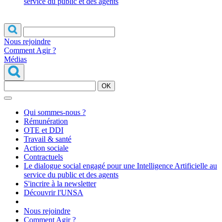
service du public et des agents
Nous rejoindre
Comment Agir ?
Médias
OK
Qui sommes-nous ?
Rémunération
OTE et DDI
Travail & santé
Action sociale
Contractuels
Le dialogue social engagé pour une Intelligence Artificielle au
service du public et des agents
S'incrire à la newsletter
Découvrir l'UNSA
Nous rejoindre
Comment Agir ?