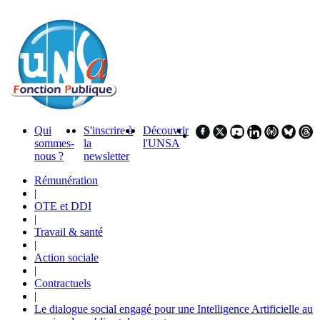
Qui
S'inscrire à
Découvrir
sommes-
la
l'UNSA
nous ?
newsletter
Rémunération
|
OTE et DDI
|
Travail & santé
|
Action sociale
|
Contractuels
|
Le dialogue social engagé pour une Intelligence Artificielle au