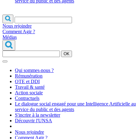
service du public et des agents
Nous rejoindre
Comment Agir ?
Médias
OK
Qui sommes-nous ?
Rémunération
OTE et DDI
Travail & santé
Action sociale
Contractuels
Le dialogue social engagé pour une Intelligence Artificielle au
service du public et des agents
S'incrire à la newsletter
Découvrir l'UNSA
Nous rejoindre
Comment Agir ?