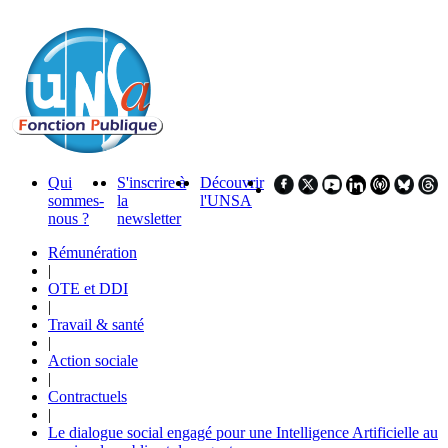
Qui
S'inscrire à
Découvrir
sommes-
la
l'UNSA
nous ?
newsletter
Rémunération
|
OTE et DDI
|
Travail & santé
|
Action sociale
|
Contractuels
|
Le dialogue social engagé pour une Intelligence Artificielle au