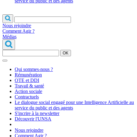
service du public et des agents
Nous rejoindre
Comment Agir ?
Médias
OK
Qui sommes-nous ?
Rémunération
OTE et DDI
Travail & santé
Action sociale
Contractuels
Le dialogue social engagé pour une Intelligence Artificielle au
service du public et des agents
S'incrire à la newsletter
Découvrir l'UNSA
Nous rejoindre
Comment Agir ?