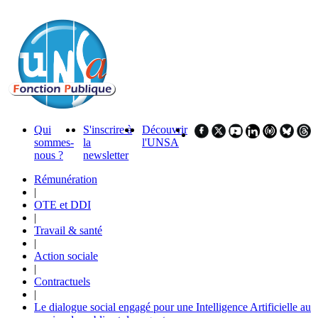
Qui
S'inscrire à
Découvrir
sommes-
la
l'UNSA
nous ?
newsletter
Rémunération
|
OTE et DDI
|
Travail & santé
|
Action sociale
|
Contractuels
|
Le dialogue social engagé pour une Intelligence Artificielle au