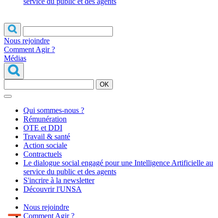
service du public et des agents
Nous rejoindre
Comment Agir ?
Médias
OK
Qui sommes-nous ?
Rémunération
OTE et DDI
Travail & santé
Action sociale
Contractuels
Le dialogue social engagé pour une Intelligence Artificielle au
service du public et des agents
S'incrire à la newsletter
Découvrir l'UNSA
Nous rejoindre
Comment Agir ?