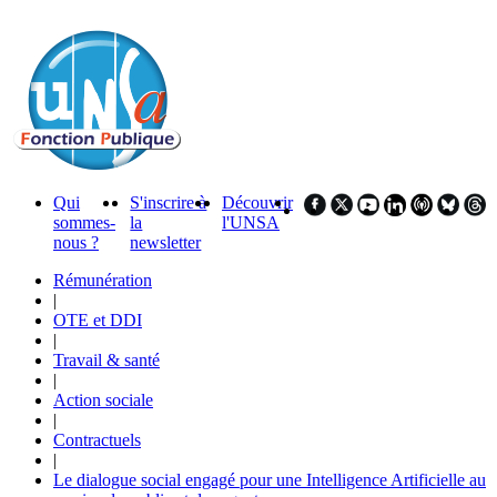
Qui
S'inscrire à
Découvrir
sommes-
la
l'UNSA
nous ?
newsletter
Rémunération
|
OTE et DDI
|
Travail & santé
|
Action sociale
|
Contractuels
|
Le dialogue social engagé pour une Intelligence Artificielle au