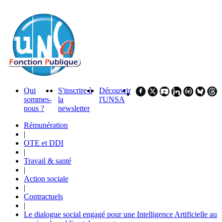
Qui
S'inscrire à
Découvrir
sommes-
la
l'UNSA
nous ?
newsletter
Rémunération
|
OTE et DDI
|
Travail & santé
|
Action sociale
|
Contractuels
|
Le dialogue social engagé pour une Intelligence Artificielle au