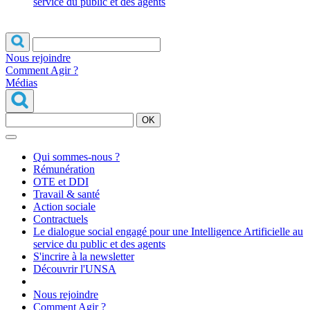
service du public et des agents
Nous rejoindre
Comment Agir ?
Médias
OK
Qui sommes-nous ?
Rémunération
OTE et DDI
Travail & santé
Action sociale
Contractuels
Le dialogue social engagé pour une Intelligence Artificielle au
service du public et des agents
S'incrire à la newsletter
Découvrir l'UNSA
Nous rejoindre
Comment Agir ?