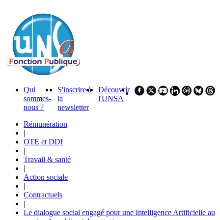
Qui
S'inscrire à
Découvrir
sommes-
la
l'UNSA
nous ?
newsletter
Rémunération
|
OTE et DDI
|
Travail & santé
|
Action sociale
|
Contractuels
|
Le dialogue social engagé pour une Intelligence Artificielle au