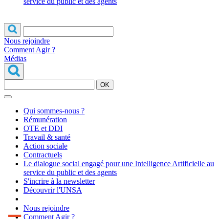
service du public et des agents
Nous rejoindre
Comment Agir ?
Médias
OK
Qui sommes-nous ?
Rémunération
OTE et DDI
Travail & santé
Action sociale
Contractuels
Le dialogue social engagé pour une Intelligence Artificielle au
service du public et des agents
S'incrire à la newsletter
Découvrir l'UNSA
Nous rejoindre
Comment Agir ?