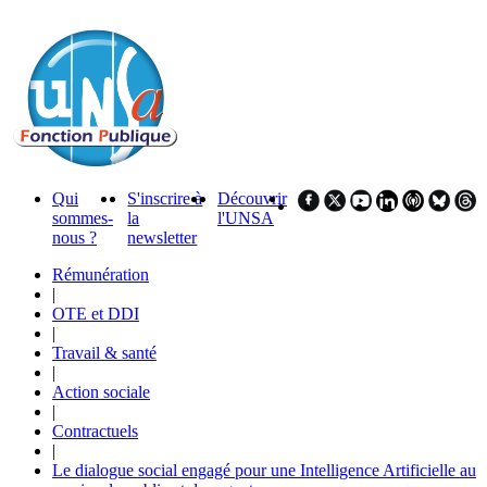
Qui
S'inscrire à
Découvrir
sommes-
la
l'UNSA
nous ?
newsletter
Rémunération
|
OTE et DDI
|
Travail & santé
|
Action sociale
|
Contractuels
|
Le dialogue social engagé pour une Intelligence Artificielle au