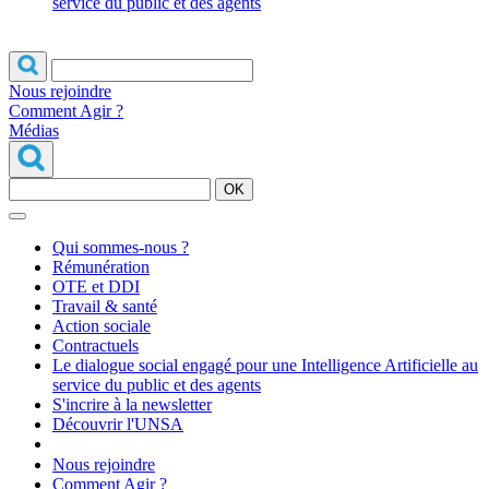
service du public et des agents
Nous rejoindre
Comment Agir ?
Médias
OK
Qui sommes-nous ?
Rémunération
OTE et DDI
Travail & santé
Action sociale
Contractuels
Le dialogue social engagé pour une Intelligence Artificielle au
service du public et des agents
S'incrire à la newsletter
Découvrir l'UNSA
Nous rejoindre
Comment Agir ?