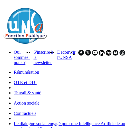
Qui
S'inscrire à
Découvrir
sommes-
la
l'UNSA
nous ?
newsletter
Rémunération
|
OTE et DDI
|
Travail & santé
|
Action sociale
|
Contractuels
|
Le dialogue social engagé pour une Intelligence Artificielle au