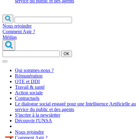
service du public et des agents
Nous rejoindre
Comment Agir ?
Médias
OK
Qui sommes-nous ?
Rémunération
OTE et DDI
Travail & santé
Action sociale
Contractuels
Le dialogue social engagé pour une Intelligence Artificielle au
service du public et des agents
S'incrire à la newsletter
Découvrir l'UNSA
Nous rejoindre
Comment Agir ?