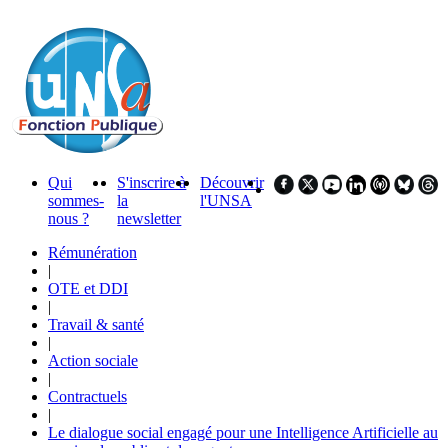
Qui
S'inscrire à
Découvrir
sommes-
la
l'UNSA
nous ?
newsletter
Rémunération
|
OTE et DDI
|
Travail & santé
|
Action sociale
|
Contractuels
|
Le dialogue social engagé pour une Intelligence Artificielle au