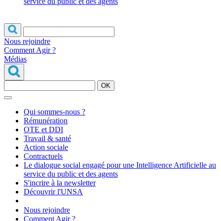
service du public et des agents
Nous rejoindre
Comment Agir ?
Médias
OK
Qui sommes-nous ?
Rémunération
OTE et DDI
Travail & santé
Action sociale
Contractuels
Le dialogue social engagé pour une Intelligence Artificielle au
service du public et des agents
S'incrire à la newsletter
Découvrir l'UNSA
Nous rejoindre
Comment Agir ?