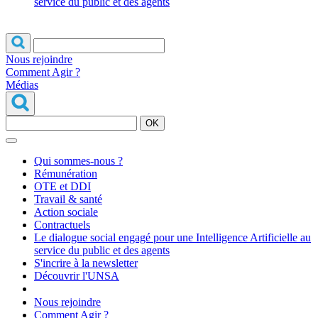
service du public et des agents
Nous rejoindre
Comment Agir ?
Médias
OK
Qui sommes-nous ?
Rémunération
OTE et DDI
Travail & santé
Action sociale
Contractuels
Le dialogue social engagé pour une Intelligence Artificielle au
service du public et des agents
S'incrire à la newsletter
Découvrir l'UNSA
Nous rejoindre
Comment Agir ?