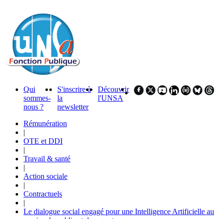
Qui
S'inscrire à
Découvrir
sommes-
la
l'UNSA
nous ?
newsletter
Rémunération
|
OTE et DDI
|
Travail & santé
|
Action sociale
|
Contractuels
|
Le dialogue social engagé pour une Intelligence Artificielle au