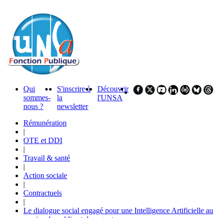
Qui
S'inscrire à
Découvrir
sommes-
la
l'UNSA
nous ?
newsletter
Rémunération
|
OTE et DDI
|
Travail & santé
|
Action sociale
|
Contractuels
|
Le dialogue social engagé pour une Intelligence Artificielle au