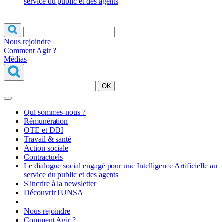
service du public et des agents
Nous rejoindre
Comment Agir ?
Médias
OK
Qui sommes-nous ?
Rémunération
OTE et DDI
Travail & santé
Action sociale
Contractuels
Le dialogue social engagé pour une Intelligence Artificielle au
service du public et des agents
S'incrire à la newsletter
Découvrir l'UNSA
Nous rejoindre
Comment Agir ?