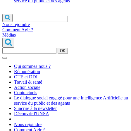
service du public et des agents
Nous rejoindre
Comment Agir ?
Médias
OK
Qui sommes-nous ?
Rémunération
OTE et DDI
Travail & santé
Action sociale
Contractuels
Le dialogue social engagé pour une Intelligence Artificielle au
service du public et des agents
S'incrire à la newsletter
Découvrir l'UNSA
Nous rejoindre
Comment Agir ?