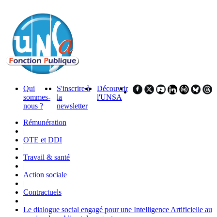
Qui
S'inscrire à
Découvrir
sommes-
la
l'UNSA
nous ?
newsletter
Rémunération
|
OTE et DDI
|
Travail & santé
|
Action sociale
|
Contractuels
|
Le dialogue social engagé pour une Intelligence Artificielle au