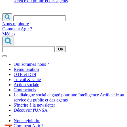
service du public et des agents
Nous rejoindre
Comment Agir ?
Médias
OK
Qui sommes-nous ?
Rémunération
OTE et DDI
Travail & santé
Action sociale
Contractuels
Le dialogue social engagé pour une Intelligence Artificielle au
service du public et des agents
S'incrire à la newsletter
Découvrir l'UNSA
Nous rejoindre
Comment Agir ?