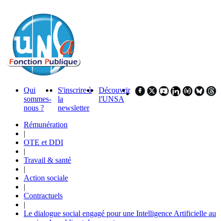
Qui
S'inscrire à
Découvrir
sommes-
la
l'UNSA
nous ?
newsletter
Rémunération
|
OTE et DDI
|
Travail & santé
|
Action sociale
|
Contractuels
|
Le dialogue social engagé pour une Intelligence Artificielle au