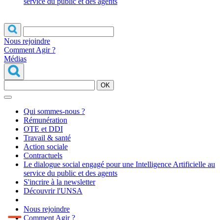
service du public et des agents
Nous rejoindre
Comment Agir ?
Médias
OK
Qui sommes-nous ?
Rémunération
OTE et DDI
Travail & santé
Action sociale
Contractuels
Le dialogue social engagé pour une Intelligence Artificielle au
service du public et des agents
S'incrire à la newsletter
Découvrir l'UNSA
Nous rejoindre
Comment Agir ?