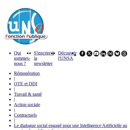
Qui
S'inscrire à
Découvrir
sommes-
la
l'UNSA
nous ?
newsletter
Rémunération
|
OTE et DDI
|
Travail & santé
|
Action sociale
|
Contractuels
|
Le dialogue social engagé pour une Intelligence Artificielle au